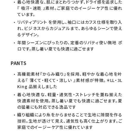
着心地快適な、肌にまとわりつかず、ドライ感を追求した
『 吸汗・速乾 』素材。ご家庭でのイージーケア性に優れ
ています。
リバティプリント を使用し、袖口にはカフス仕様を取り入
れ、ビジネスからカジュアルまで、あらゆるシーンで使え
るデザイン。
年間シーズンにぴったりの、定番のリバティ使い無地 ポ
ロです。蒸し暑い夏でも快適に過ごせます
PANTS
高機能素材『からみ織り』を採用、軽やかな着心地を叶
える『 薄くて・軽くて・涼しい 』素材感が特徴。＊LL・3L
King 品揃えしました
着心地快適な、軽量・通気性・ストレッチを兼ね揃えた
快適素材を使用。蒸し暑い夏でも快適に過ごせます。夏
の猛暑にも対応できる逸品です
織り組織により糸をからませることで生地に隙間を作る
技術。生地が透けて見え、通気性も高く仕上がります。ご
家庭でのイージーケア性に優れています