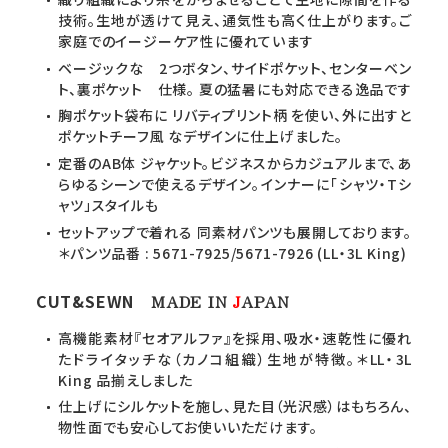
技術。生地が透けて見え、通気性も高く仕上がります。ご
家庭でのイージーケア性に優れています
ベージックな 2つボタン、サイドポケット、センターベン
ト、裏ポケット 仕様。 夏の猛暑にも対応できる逸品です
胸ポケット袋布に リバティプリント柄 を使い、外に出すと
ポケットチーフ風 なデザインに仕上げました。
定番のAB体 ジャケット。ビジネスからカジュアルまで、あ
らゆるシーンで使えるデザイン。インナーに「シャツ・Tシ
ャツ」スタイルも
セットアップで着れる 同素材パンツも展開しております。
＊パンツ品番 : 5671-7925/5671-7926 (LL・3L King)
CUT&SEWN
MADE IN
J
APAN
高機能素材『セオアルファ』を採用、吸水・速乾性に優れ
たドライタッチな（カノコ組織）生地が特徴。＊LL・3L
King 品揃えしました
仕上げにシルケットを施し、見た目（光沢感）はもちろん、
物性面でも安心してお使いいただけます。