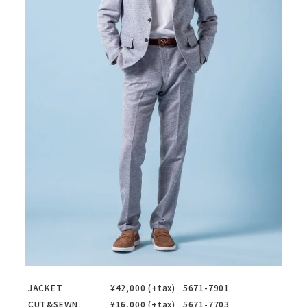
JACKET
¥42,000 (+tax)
5671-7901
CUT&SEWN
¥16,000 (+tax)
5671-7703