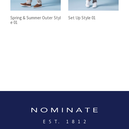
Spring & Summer Outer Styl
Set Up Style 01
e 01